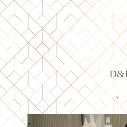
D&D 
⌂