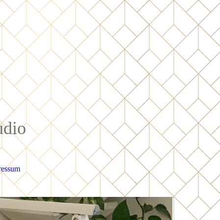
udio
ressum