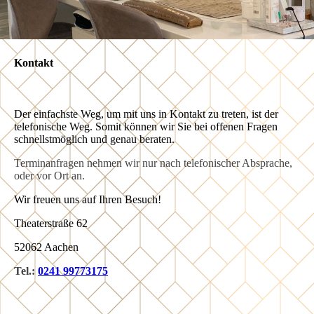
Kontakt
Der einfachste Weg, um mit uns in Kontakt zu treten, ist der
telefonische Weg. Somit können wir Sie bei offenen Fragen
schnellstmöglich und genau beraten.
Terminanfragen nehmen wir nur nach telefonischer Absprache,
oder vor Ort an.
Wir freuen uns auf Ihren Besuch!
Theaterstraße 62
52062 Aachen
Tel.:
0241 99773175